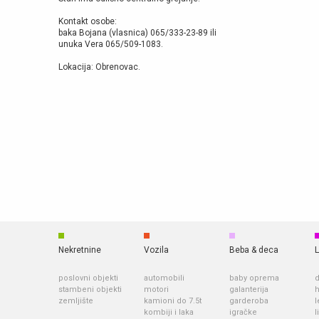
Kontakt osobe:
baka Bojana (vlasnica) 065/333-23-89 ili
unuka Vera 065/509-1083.
Lokacija: Obrenovac.
Nekretnine
Vozila
Beba & deca
L
poslovni objekti
automobili
baby oprema
d
stambeni objekti
motori
galanterija
h
zemljište
kamioni do 7.5t
garderoba
l
kombiji i laka
igračke
l