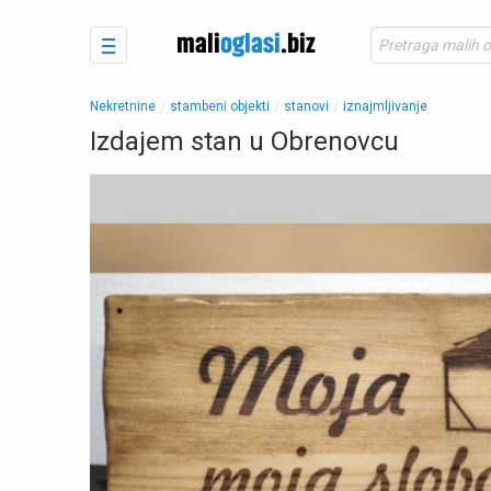
Nekretnine
stambeni objekti
stanovi
iznajmljivanje
Izdajem stan u Obrenovcu
◀︎