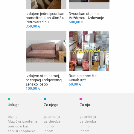
Izdajem jednoiposoban
Dvosoban stan na
namešten stan 40m2 u
Voždovcu - izdavanje
Petrovaradinu
500,00 €
350,00 €
Izdajem stan samoj,
Ruma prenoćište –
pristojnoj i odgovornoj
Konak 022
ženskoj osobi.
60,00 €
100,00 €
Usluge
Za njega
Za nju
biznis
galanterija
galanterija
Muzička izvođenja
garderoba
garderoba
pomoć u kući
intimo
intimo
servisi i popravke
lepota
lepota