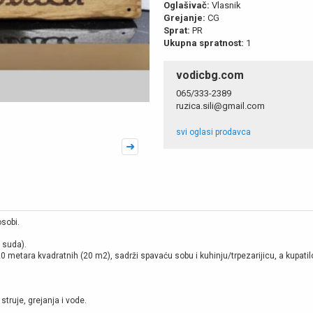
Oglašivač:
Vlasnik
Grejanje:
CG
Sprat:
PR
Ukupna spratnost:
1
vodicbg.com
065/333-2389
ruzica.sili@gmail.com
svi oglasi prodavca
sobi.
 suda).
0 metara kvadratnih (20 m2), sadrži spavaću sobu i kuhinju/trpezarijicu, a kupatil
struje, grejanja i vode.