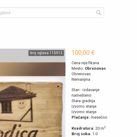
▶︎
100,00 €
broj oglasa 115913
Cena nije fiksna
Mesto:
Obrenovac
Obrenovac
Nemanjina
Stan - izdavanje
namešteno
Stara gradnja
Izvorno stanje
Izvorno stanje
Plaćanje:
mesečno
2
Kvadratura:
20 m
Broj soba:
1.0