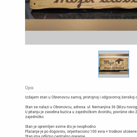
Opis
Izdajem stan u Obrenovcu samoj, pristojnoj i odgovornoj ženskoj o
Stan se nalazi u Obrenovcu, adresa: ul. Nemanjina 36 (blizu novog
U pitanju je zasebna kućica u zajedničkom dvorištu, površine oko 2
zajedničko.
Stan je opremljen svime što je neophodno.
Plaćanje je po dogovoru, orijentaciono 100 evra + troškovi utošene 
Stan ima odlično centralno grejanje.