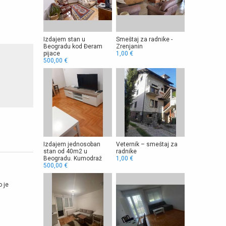
Izdajem stan u
Smeštaj za radnike -
Beogradu kod Đeram
Zrenjanin
pijace
1,00 €
500,00 €
Izdajem jednosoban
Veternik – smeštaj za
stan od 40m2 u
radnike
Beogradu. Kumodraž
1,00 €
500,00 €
o je