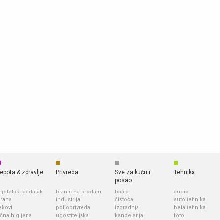
epota & zdravlje
Privreda
Sve za kuću i
Tehnika
posao
ijetetski dodatak
biznis na prodaju
bašta
audio
rana
industrija
čistoća
auto tehnika
ekovi
poljoprivreda
izgradnja
bela tehnika
ična higijena
ugostiteljska
kancelarija
foto