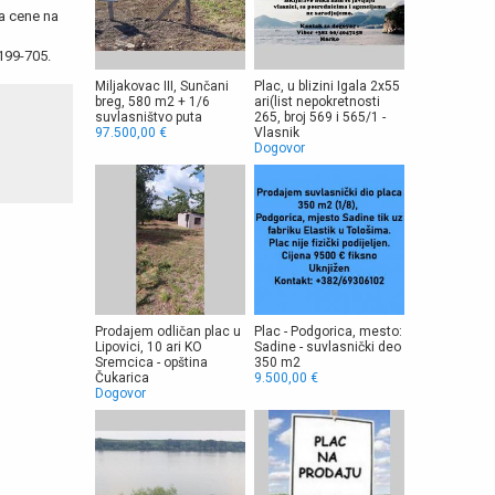
a cene na
199-705.
Miljakovac III, Sunčani
Plac, u blizini Igala 2x55
breg, 580 m2 + 1/6
ari(list nepokretnosti
suvlasništvo puta
265, broj 569 i 565/1 -
97.500,00 €
Vlasnik
Dogovor
Prodajem odličan plac u
Plac - Podgorica, mesto:
Lipovici, 10 ari KO
Sadine - suvlasnički deo
Sremcica - opština
350 m2
Čukarica
9.500,00 €
Dogovor