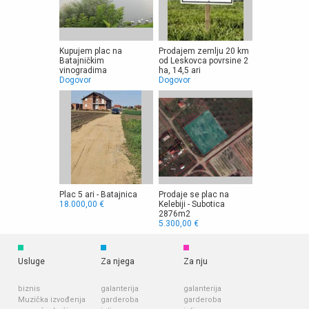
Kupujem plac na
Prodajem zemlju 20 km
Batajničkim
od Leskovca povrsine 2
vinogradima
ha, 14,5 ari
Dogovor
Dogovor
Plac 5 ari - Batajnica
Prodaje se plac na
18.000,00 €
Kelebiji - Subotica
2876m2
5.300,00 €
Usluge
Za njega
Za nju
biznis
galanterija
galanterija
Muzička izvođenja
garderoba
garderoba