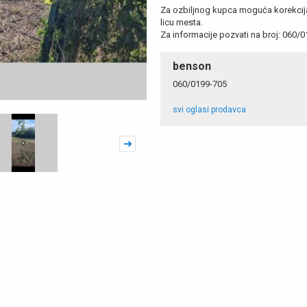
Za ozbiljnog kupca moguća korekcij
licu mesta.
Za informacije pozvati na broj: 060/0
benson
060/0199-705
svi oglasi prodavca