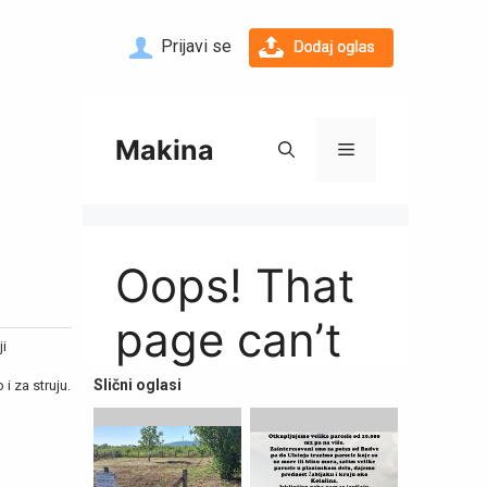
Prijavi se
ji
Slični oglasi
i za struju.