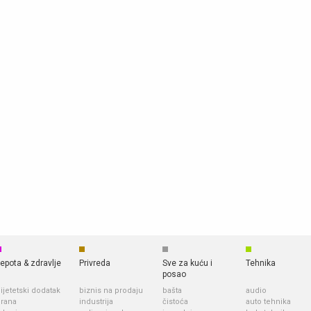
epota & zdravlje
Privreda
Sve za kuću i
Tehnika
posao
ijetetski dodatak
biznis na prodaju
bašta
audio
rana
industrija
čistoća
auto tehnika