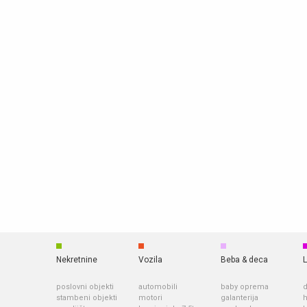
Nekretnine
Vozila
Beba & deca
L
poslovni objekti
automobili
baby oprema
d
stambeni objekti
motori
galanterija
h