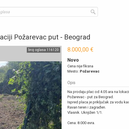
kaciji Požarevac put - Beograd
8.000,00 €
broj oglasa 116120
Novo
Cena nije fiksna
Mesto:
Požarevac
Opis
Na prodaju plac od 4.05 ara na lokaci
Požarevac - put za Beograd.
Ispred placa je priključak za vodu kao 
Ravan teren i zagrađen.
Vlasnik. Uknjižen 1/1.
Cena: 8.000 evra.