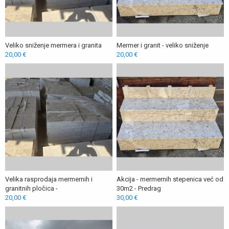
Veliko sniženje mermera i granita
Mermer i granit - veliko sniženje
20,00 €
20,00 €
Velika rasprodaja mermernih i
Akcija - mermernih stepenica već od
granitnih pločica -
30m2 - Predrag
20,00 €
30,00 €