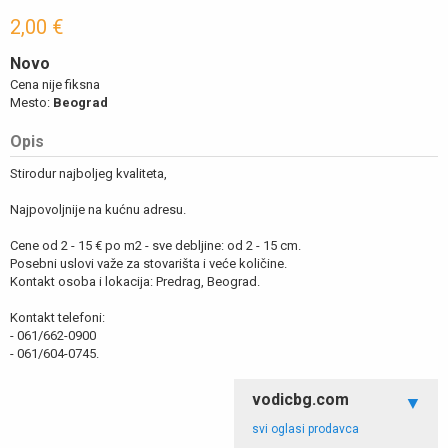
2,00 €
Novo
Cena nije fiksna
Mesto:
Beograd
Opis
Stirodur najboljeg kvaliteta,
Najpovoljnije na kućnu adresu.
Cene od 2 - 15 € po m2 - sve debljine: od 2 - 15 cm.
Posebni uslovi važe za stovarišta i veće količine.
Kontakt osoba i lokacija: Predrag, Beograd.
Kontakt telefoni:
- 061/662-0900
- 061/604-0745.
vodicbg.com
svi oglasi prodavca