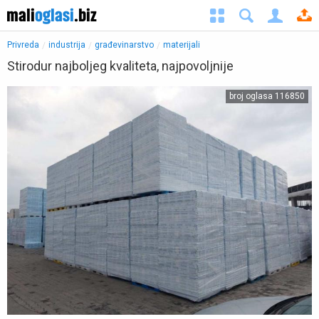
Privreda
industrija
građevinarstvo
materijali
Stirodur najboljeg kvaliteta, najpovoljnije
◀︎
▶︎
broj oglasa 116850