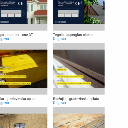
gola number - one 3T
Tegola - superglas clasic
govor
Dogovor
ka - građevinska oplata
Blažujka - građevinska oplata
govor
Dogovor