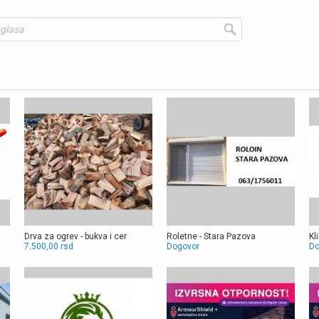
Drva za ogrev - bukva i cer
Roletne - Stara Pazova
Kli
7.500,00 rsd
Dogovor
Do