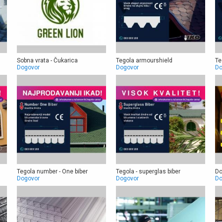
Sobna vrata - Čukarica
Tegola armourshield
Te
Dogovor
Dogovor
Do
Tegola number - One biber
Tegola - superglas biber
Do
Dogovor
Dogovor
Do