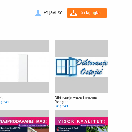
Prijavi se
rit
Dihtovanje vraza i prozora -
govor
Beograd
Dogovor