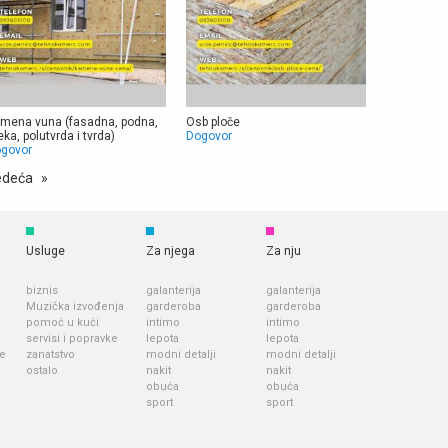
mena vuna (fasadna, podna,
Osb ploče
ka, polutvrda i tvrda)
Dogovor
govor
edeća
Usluge
Za njega
Za nju
biznis
galanterija
galanterija
Muzička izvođenja
garderoba
garderoba
pomoć u kući
intimo
intimo
servisi i popravke
lepota
lepota
je
zanatstvo
modni detalji
modni detalji
ostalo
nakit
nakit
obuća
obuća
sport
sport