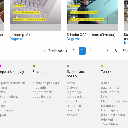
ka
Leksan ploča
Stirodur XPS 1-10cm (Styrodur)
Ka
Dogovor
Dogovor
me
Do
Prethodna
1
Vi
2
3
5
6
Sl
ste
na
strani
epota & zdravlje
Privreda
Sve za kuću i
Tehnika
posao
ijetetski dodatak
biznis na prodaju
bašta
audio
rana
industrija
čistoća
auto tehnika
ekovi
poljoprivreda
izgradnja
bela tehnika
ična higijena
ugostiteljska
kancelarija
foto
nega
oprema
kućni ljubimac
hlađenje i grejan
iće
nameštaj
kompjuteri
pomagala
pokućstvo
kućni aparati
port
zabava
kuhinjski aparati
telefoni
TV & Video