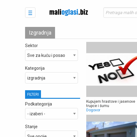
Izgradnja
Sektor
Kategorija
FILTERI
Kupujem hrastove i jasenove
Podkategorija
trupce i šumu
Dogovor
Stanje