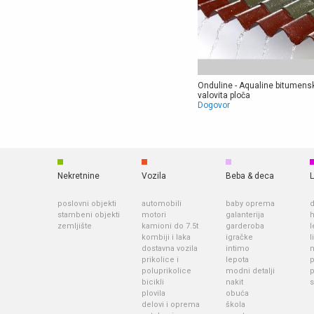
Onduline - Aqualine bitumens
valovita ploča
Dogovor
Nekretnine
Vozila
Beba & deca
L
poslovni objekti
automobili
baby oprema
d
stambeni objekti
motori
galanterija
h
zemljište
kamioni do 7.5t
garderoba
l
kombiji i laka
igračke
l
dostavna vozila
intimo
prikolice i
lepota
p
poluprikolice
modni detalji
bicikli
nakit
s
plovila
obuća
delovi i oprema
škola