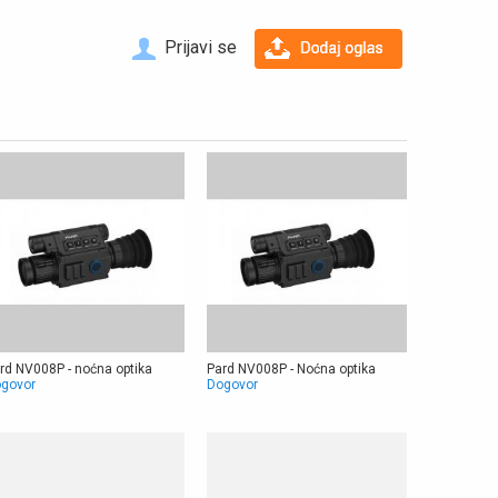
Prijavi se
rd NV008P - noćna optika
Pard NV008P - Noćna optika
govor
Dogovor