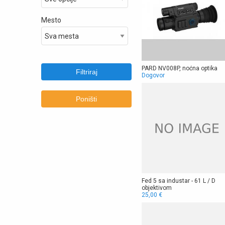
Mesto
PARD NV008P, noćna optika
Filtriraj
Dogovor
Poništi
Fed 5 sa industar - 61 L / D
objektivom
25,00 €