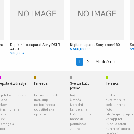
ma
Digtialni fotoaparat Sony DSLR-
Digitalni aparat Sony dscw180
So
A100
5.500,00 rsd
69
300,00 €
Vi
1
2
Sledeća
ste
na
strani
epota & zdravlje
Privreda
Sve za kuću i
Tehnika
posao
ijetetski dodatak
biznis na prodaju
bašta
audio
rana
industrija
čistoća
auto tehnika
ekovi
poljoprivreda
izgradnja
bela tehnika
ična higijena
ugostiteljska
kancelarija
foto
nega
oprema
kućni ljubimac
hlađenje i grejan
iće
nameštaj
kompjuteri
pomagala
pokućstvo
kućni aparati
port
zabava
kuhinjski aparati
telefoni