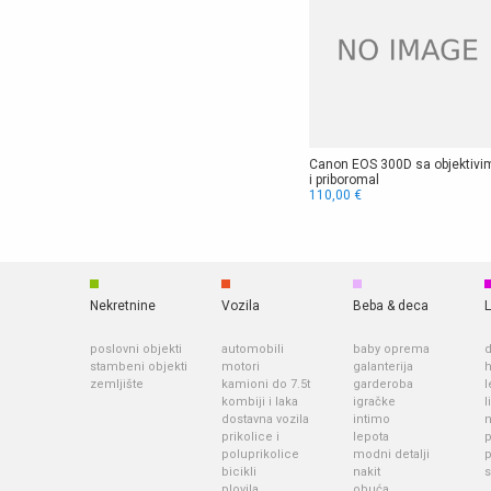
Canon EOS 300D sa objektivi
i priboromal
110,00 €
Nekretnine
Vozila
Beba & deca
L
poslovni objekti
automobili
baby oprema
d
stambeni objekti
motori
galanterija
h
zemljište
kamioni do 7.5t
garderoba
l
kombiji i laka
igračke
l
dostavna vozila
intimo
prikolice i
lepota
p
poluprikolice
modni detalji
bicikli
nakit
s
plovila
obuća