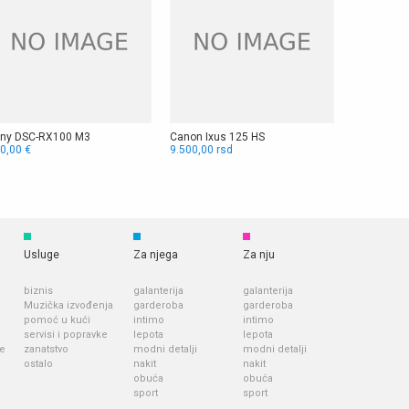
ny DSC-RX100 M3
Canon Ixus 125 HS
0,00 €
9.500,00 rsd
Usluge
Za njega
Za nju
biznis
galanterija
galanterija
Muzička izvođenja
garderoba
garderoba
pomoć u kući
intimo
intimo
servisi i popravke
lepota
lepota
je
zanatstvo
modni detalji
modni detalji
ostalo
nakit
nakit
obuća
obuća
sport
sport