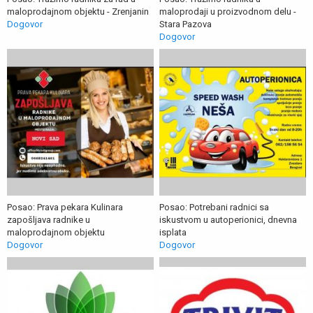
maloprodajnom objektu - Zrenjanin
maloprodaji u proizvodnom delu -
Dogovor
Stara Pazova
Dogovor
Posao: Prava pekara Kulinara
Posao: Potrebani radnici sa
zapošljava radnike u
iskustvom u autoperionici, dnevna
maloprodajnom objektu
isplata
Dogovor
Dogovor