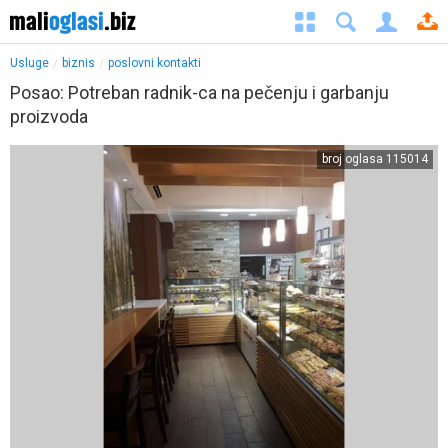
Usluge
biznis
poslovni kontakti
Posao: Potreban radnik-ca na pečenju i garbanju
proizvoda
◀︎
▶︎
broj oglasa 115014