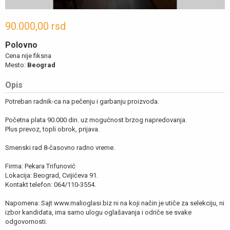
90.000,00 rsd
Polovno
Cena nije fiksna
Mesto:
Beograd
Opis
Potreban radnik-ca na pečenju i garbanju proizvoda.
Početna plata 90.000 din. uz mogućnost brzog napredovanja.
Plus prevoz, topli obrok, prijava.
Smenski rad 8-časovno radno vreme.
Firma: Pekara Trifunović
Lokacija: Beograd, Cvijićeva 91.
Kontakt telefon: 064/110-3554.
Napomena: Sajt www.malioglasi.biz ni na koji način je utiče za selekciju, ni
izbor kandidata, ima samo ulogu oglašavanja i odriče se svake
odgovornosti.