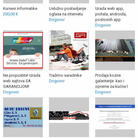
Kursevi informatike
Uslužno postavljanje
Izrada web app,
200,00 €
oglasa na internetu
portala, androida,
Dogovor
poslovnih app
Dogovor
Ne propustite! Izrada
Tražimo saradnike
Prodaja kozne
web sajtova SA
Dogovor
galanterije kao i
GARANCIJOM!
opreme za kućne l
Dogovor
Dogovor