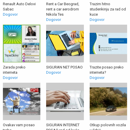
Renault Auto Delovi
Rent a Car Beograd,
Trazim hitno
Sabac
rent a car aerodrom
studenkinju za rad od
Dogovor
Nikola Tes
kuce
Dogovor
Dogovor
Zarada preko
SIGURAN NET POSAO
Trazite posao preko
interneta
Dogovor
interneta?
Dogovor
Dogovor
Ovakav vam posao
SIGURAN INTERNET
Otkup polovnih vozila