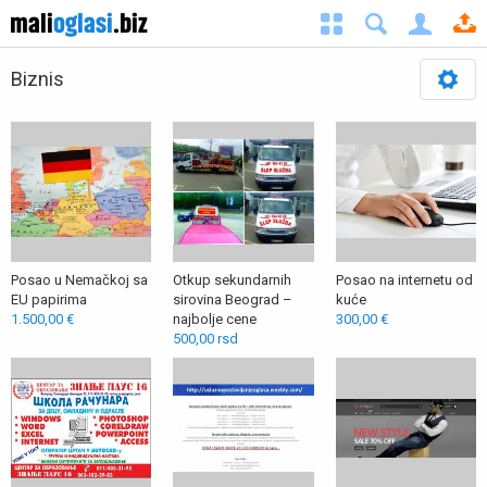
Biznis
Posao u Nemačkoj sa
Otkup sekundarnih
Posao na internetu od
EU papirima
sirovina Beograd –
kuće
1.500,00 €
najbolje cene
300,00 €
500,00 rsd