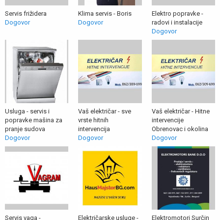
Servis frižidera
Klima servis - Boris
Elektro popravke -
Dogovor
Dogovor
radovi i instalacije
Dogovor
Usluga - servis i
Vaš električar - sve
Vaš električar - Hitne
popravke mašina za
vrste hitnih
intervencije
pranje sudova
intervencija
Obrenovac i okolina
Dogovor
Dogovor
Dogovor
Servis vaga -
Električarske usluge -
Elektromotori Surčin