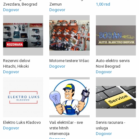
Zvezdara, Beograd
Zemun
1,00 rsd
Dogovor
Dogovor
Rezervni delovi
Motorne testere Vršac
Auto-elektro servis
Hitachi, Hikoki
Dogovor
Novi Beograd
Dogovor
Dogovor
Elektro Luks Kladovo
Vaš električar - sve
Servis racunara -
Dogovor
vrste hitnih
usluga
intervencija
Dogovor