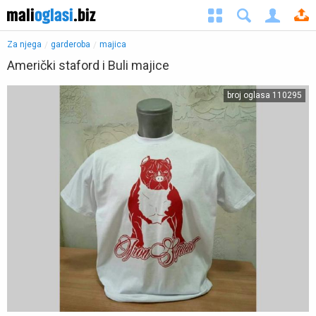
Za njega
garderoba
majica
Američki staford i Buli majice
◀︎
▶︎
broj oglasa 110295