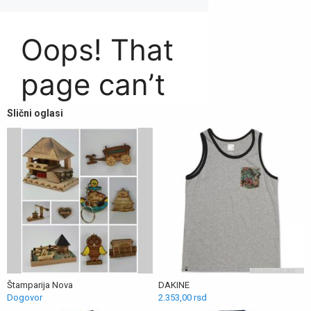
Slični oglasi
Štamparija Nova
DAKINE
Dogovor
2.353,00 rsd