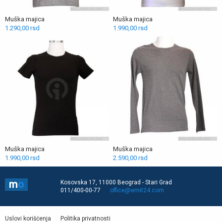
Muška majica
Muška majica
1.290,00 rsd
1.990,00 rsd
Muška majica
Muška majica
1.990,00 rsd
2.590,00 rsd
Kosovska 17,
11000 Beograd - Stari Grad
011/400-00-77
office@emit24.com
Uslovi korišćenja
Politika privatnosti