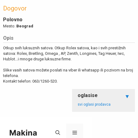
Dogovor
Polovno
Mesto:
Beograd
Opis
Otkup svih luksuznih satova. Otkup Rolex satova, kao i svih prestižnih
satova: Rolex, Breitling, Omega , AP, Zenith, Longines, Tag Heuer, Iwc,
Hublot...i mnoge druge luksuzne firme.
Slike vasih satova možete poslati na viber ili whatsapp ili pozivom na broj
telefona.
Kontakt telefon: 063/1260-520.
oglasise
svi oglasi prodavca